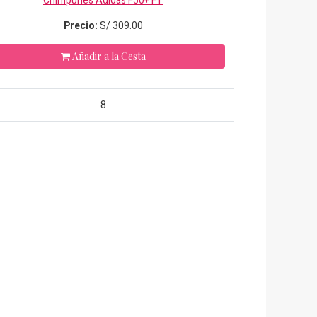
Chimpunes Adidas F50+ FT
Precio:
S/
309.00
Añadir a la Cesta
8