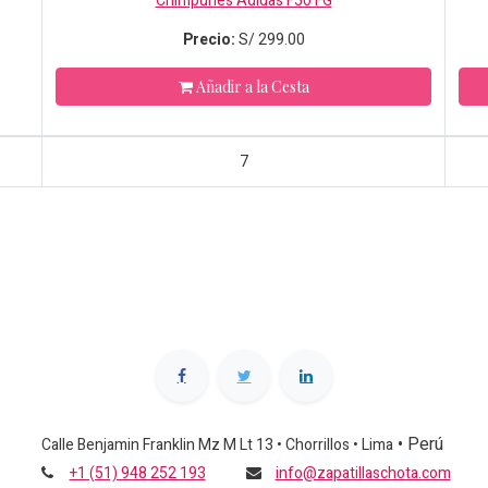
Chimpunes Adidas F50 FG
Precio:
S/
299.00
Añadir a la Cesta
7
•
Perú
Calle Benjamin Franklin Mz M Lt 13 • Chorrillos • Lima
+1 (51) 948 252 193
info@zapatillaschota.com